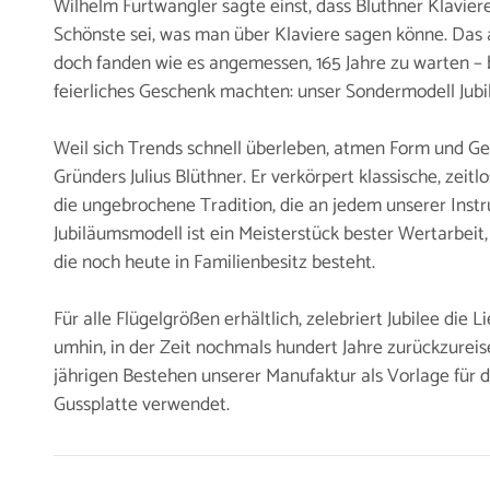
Wilhelm Furtwängler sagte einst, dass Blüthner Klavier
Schönste sei, was man über Klaviere sagen könne. Das a
doch fanden wie es angemessen, 165 Jahre zu warten –
feierliches Geschenk machten: unser Sondermodell Jubi
Weil sich Trends schnell überleben, atmen Form und Ges
Gründers Julius Blüthner. Er verkörpert klassische, zeitl
die ungebrochene Tradition, die an jedem unserer Inst
Jubiläumsmodell ist ein Meisterstück bester Wertarbeit,
die noch heute in Familienbesitz besteht.
Für alle Flügelgrößen erhältlich, zelebriert Jubilee die 
umhin, in der Zeit nochmals hundert Jahre zurückzurei
jährigen Bestehen unserer Manufaktur als Vorlage für 
Gussplatte verwendet.