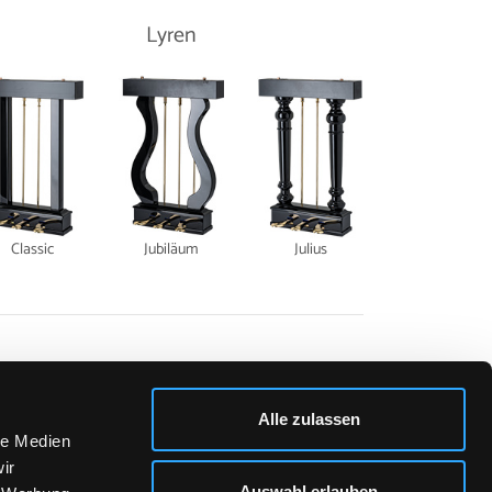
Lyren
Classic
Jubiläum
Julius
Alle zulassen
le Medien
ir
Auswahl erlauben